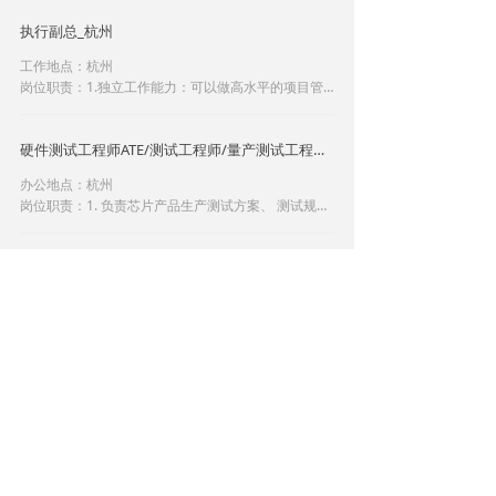
设计；2． 使用 verilog 编写 rtl 级代码， 并完成仿真
执行副总_杭州
验证；3． 能够编写 C 程序支持搭建 FPGA 测试平台
进行芯片级测试验证；4． 进行数字模块的芯片综
工作地点：杭州
合， 时序分析及后仿真；5． 编写完整的设计和验证
岗位职责：1.独立工作能力：可以做高水平的项目管
报告。
理工作，也愿意接受行政事务性工作；2.协助总经理
处理公司相关事宜。3.协助总经理负责重大关系的维
硬件测试工程师ATE/测试工程师/量产测试工程师_杭州
护、公司重要资源保障以及公司所需资源的重点突破
4. 负责进行公共关系的重大事项处理5.完成总经理临
办公地点：杭州
时交办的各项工作任务6.直接汇报给公司CEO
岗位职责：1. 负责芯片产品生产测试方案、 测试规范
的编制, 根据芯片规格和测试需求， 搭建测试环境；
2. 进行芯片参数、 功能、 可靠性等测试验证， 汇总
硬件测试工程师ATE/测试工程师/量产测试工程师
测试数据， 形成测试报告；3. 验证 ATE 机台软件版本
的可实施性,编写 FT 测试程序并调试， 对测试程序不
办公地点：淄博
断分析并优化， 确保测试覆盖率、 稳定性及一致性；
岗位职责：1. 负责芯片产品生产测试方案、 测试规范
的编制, 根据芯片规格和测试需求， 搭建测试环境；
2. 进行芯片参数、 功能、 可靠性等测试验证， 汇总
市场销售总监
测试数据， 形成测试报告；3. 验证 ATE 机台软件版本
的可实施性,编写 FT 测试程序并调试， 对测试程序不
工作地点：淄博
断分析并优化， 确保测试覆盖率、 稳定性及一致性；
岗位职责：1.负责行业的市场研究与市场开拓、 基于
市场洞察完成行业市场分析报告；2.明确细分市场业
务策略， 并参与所辖行业客户的建设计划， 制定行业