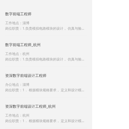
数字前端工程师
工作地点：淄博
岗位职责：1.负责模拟电路模块的设计， 仿真与验
证；2.负责模拟电路版图的设计和指导版图工程师完
成版图设计， 确保版图达到电路设计的要求；3.负责
数字前端工程师_杭州
相关设计验证文档的撰写；4.对模块集成、 验证、 测
试和调试提供技术支持；5.负责所设计模块在产品开
工作地点：杭州
发阶段的技术支持。
岗位职责：1.负责模拟电路模块的设计， 仿真与验
证；2.负责模拟电路版图的设计和指导版图工程师完
成版图设计， 确保版图达到电路设计的要求；3.负责
资深数字前端设计工程师
相关设计验证文档的撰写；4.对模块集成、 验证、 测
试和调试提供技术支持；5.负责所设计模块在产品开
办公地点：淄博
发阶段的技术支持。
岗位职责：1． 根据模块规格要求， 定义和设计模块
结构并编写 design spec 及 test plan， 完成模块详细
设计；2． 使用 verilog 编写 rtl 级代码， 并完成仿真
资深数字前端设计工程师_杭州
验证；3． 能够编写 C 程序支持搭建 FPGA 测试平台
进行芯片级测试验证；4． 进行数字模块的芯片综
工作地点：杭州
合， 时序分析及后仿真；5． 编写完整的设计和验证
岗位职责：1． 根据模块规格要求， 定义和设计模块
报告。
结构并编写 design spec 及 test plan， 完成模块详细